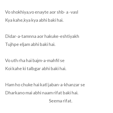
Vo shokhiya,vo enayte aor shb- a -vasl
Kya kahe,kya kya abhi baki hai.
Didar-a-tamnna aor hakuke-eshtiyakh
Tujhpe eljam abhi baki hai.
Vo uth rha hai bajm-a-mahfil se
Koi kahe ki talbgar abhi baki hai.
Ham ho chuke hai katl jaban-a-khanzar se
Dharkano mai abhi naam rifat baki hai.
Seema rifat.