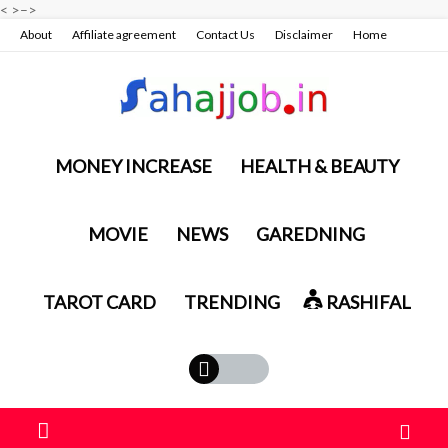
<
>
–>
About
Affiliate agreement
Contact Us
Disclaimer
Home
Privacy policy & terms conditions
MONEY INCREASE
HEALTH & BEAUTY
MOVIE
NEWS
GAREDNING
TAROT CARD
TRENDING
RASHIFAL