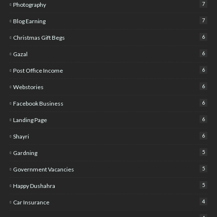
7
Photography
7
Blog Earning
6
Christmas Gift Begs
6
Gazal
6
Post Office Income
6
Webstories
6
Facebook Business
6
Landing Page
6
Shayri
5
Gardning
5
Government Vacancies
5
Happy Dushahra
4
Car Insurance