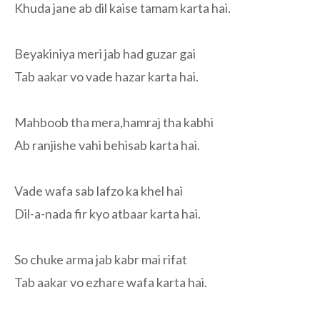
Khuda jane ab dil kaise tamam karta hai.
Beyakiniya meri jab had guzar gai
Tab aakar vo vade hazar karta hai.
Mahboob tha mera,hamraj tha kabhi
Ab ranjishe vahi behisab karta hai.
Vade wafa sab lafzo ka khel hai
Dil-a-nada fir kyo atbaar karta hai.
So chuke arma jab kabr mai rifat
Tab aakar vo ezhare wafa karta hai.