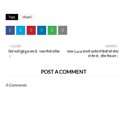
Tags
shayri
OLDER
NEWER
दिले नादाँ तुझे हुआ क्या हैं.. गज़ल मिर्जा ग़ालिब
ग़ज़ल Gazal शायरी आग़ोश में किसी की सोया
।
वो चैन से...सीमा रिफ़अत।
POST A COMMENT
0 Comments