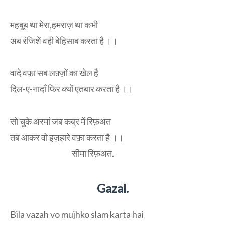
महबूब था मेरा,हमराज़ था कभी
अब रंजिशें वही बेहिसाब करता है ।।
वादे वफ़ा सब लफ़्ज़ों का खेल है
दिल-ए-नादाँ फिर क्यों एतबार करता है ।।
सो चुके अरमां जब कब्र में रिफ़अत
तब आकर वो इज़हारे वफ़ा करता है ।।
सीमा रिफ़अत.
Gazal.
Bila vazah vo mujhko slam karta hai