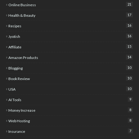
21
Online Business
17
Health & Beauty
16
Recipes
16
Jyotish
15
Affiliate
14
Amazon Products
10
Blogging
10
Book Review
10
USA
9
AI Tools
8
Money Increase
8
Web Hosting
7
Insurance