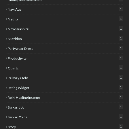
1
Navi App
1
Netflix
1
News Rashifal
1
Nutrition
1
Partywear Dress
1
Productivity
1
Quartz
1
Railways Jobs
1
Rating Widget
1
Reiki Healing Income
1
Sarkari Job
1
Sarkari Yojna
1
Story