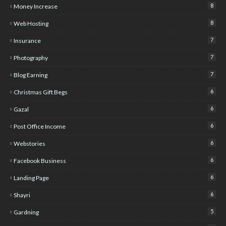
8
Money Increase
8
Web Hosting
7
Insurance
7
Photography
7
Blog Earning
6
Christmas Gift Begs
6
Gazal
6
Post Office Income
6
Webstories
6
Facebook Business
6
Landing Page
6
Shayri
5
Gardning