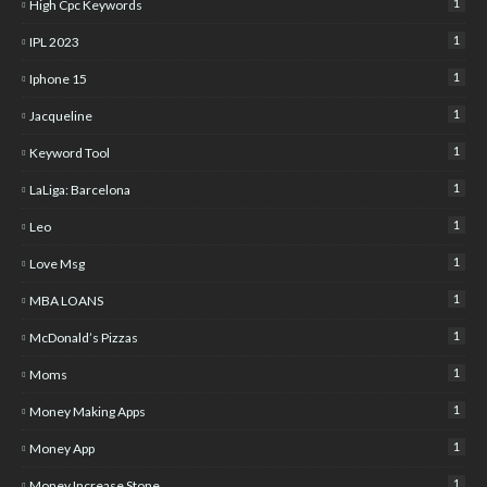
1
High Cpc Keywords
1
IPL 2023
1
Iphone 15
1
Jacqueline
1
Keyword Tool
1
LaLiga: Barcelona
1
Leo
1
Love Msg
1
MBA LOANS
1
McDonald’s Pizzas
1
Moms
1
Money Making Apps
1
Money App
1
Money Increase Stone