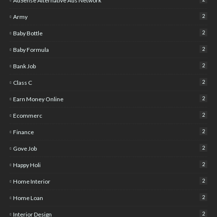
AdSense Alternative Ads Network
2
Army
2
Baby Bottle
2
Baby Formula
2
Bank Job
2
Class C
2
Earn Money Online
2
Ecommerc
2
Finance
2
Gove Job
2
Happy Holi
2
Home Interior
2
Home Loan
2
Interior Design