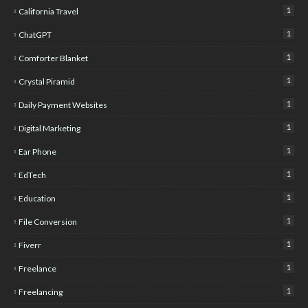
1
California Travel
1
ChatGPT
1
Comforter Blanket
1
Crystal Piramid
1
Daily Payment Websites
1
Digital Marketing
1
Ear Phone
1
EdTech
1
Education
1
File Conversion
1
Fiverr
1
Freelance
1
Freelancing