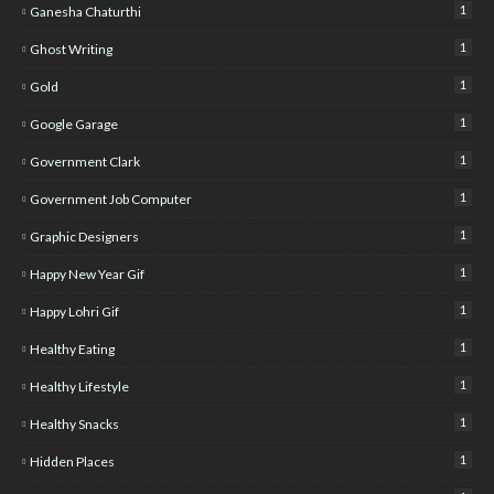
1
Ganesha Chaturthi
1
Ghost Writing
1
Gold
1
Google Garage
1
Government Clark
1
Government Job Computer
1
Graphic Designers
1
Happy New Year Gif
1
Happy Lohri Gif
1
Healthy Eating
1
Healthy Lifestyle
1
Healthy Snacks
1
Hidden Places