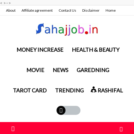
<
>
–>
About
Affiliate agreement
Contact Us
Disclaimer
Home
Privacy policy & terms conditions
MONEY INCREASE
HEALTH & BEAUTY
MOVIE
NEWS
GAREDNING
TAROT CARD
TRENDING
RASHIFAL