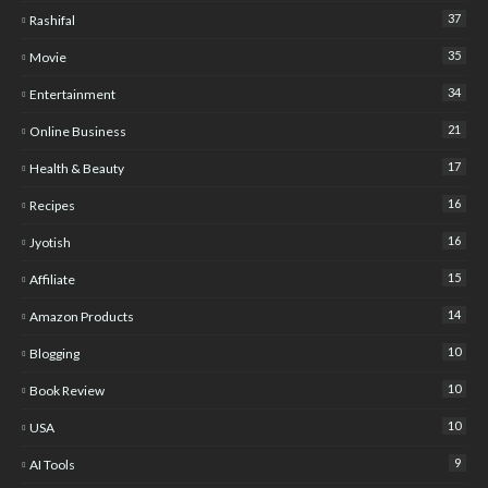
37
Rashifal
35
Movie
34
Entertainment
21
Online Business
17
Health & Beauty
16
Recipes
16
Jyotish
15
Affiliate
14
Amazon Products
10
Blogging
10
Book Review
10
USA
9
AI Tools