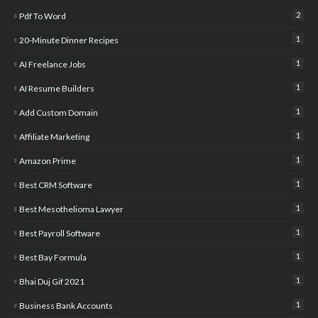
2
Pdf To Word
1
20-Minute Dinner Recipes
1
AI Freelance Jobs
1
AI Resume Builders
1
Add Custom Domain
1
Affiliate Marketing
1
Amazon Prime
1
Best CRM Software
1
Best Mesothelioma Lawyer
1
Best Payroll Software
1
Best Bay Formula
1
Bhai Duj Gif 2021
1
Business Bank Accounts