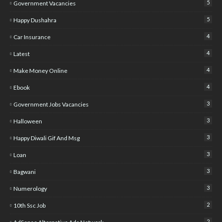
5
Government Vacancies
5
Happy Dushahra
4
Car Insurance
4
Latest
4
Make Money Online
4
Ebook
3
Government Jobs Vacancies
3
Halloween
3
Happy Diwali Gif And Msg
3
Loan
3
Bagwani
3
Numerology
2
10th Ssc Job
2