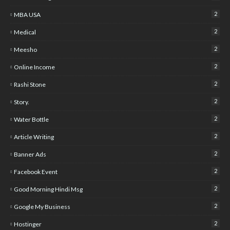
2
MBA USA
2
Medical
2
Meesho
2
Online Income
2
Rashi Stone
2
Story.
2
Water Bottle
2
Article Writing
2
Banner Ads
2
Facebook Event
2
Good Morning Hindi Msg
2
Google My Business
2
Hostinger